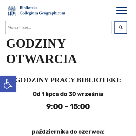
GODZINY
OTWARCIA
Otwórz pasek narzędzi
GODZINY PRACY BIBLIOTEKI:
Od 1 lipca do 30 września
9:00 – 15:00
października do czerwca: