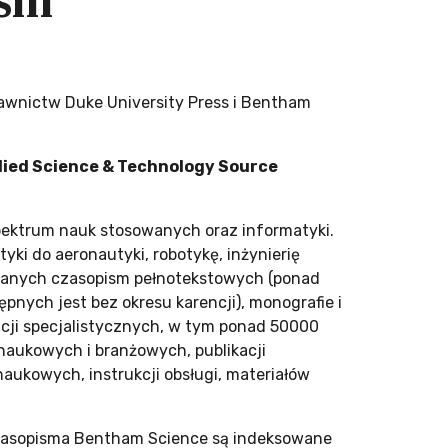
ism
awnictw Duke University Press i Bentham
lied Science & Technology Source
pektrum nauk stosowanych oraz informatyki.
ki do aeronautyki, robotykę, inżynierię
awanych czasopism pełnotekstowych (ponad
ych jest bez okresu karencji), monografie i
acji specjalistycznych, w tym ponad 50000
naukowych i branżowych, publikacji
aukowych, instrukcji obsługi, materiałów
Czasopisma Bentham Science są indeksowane