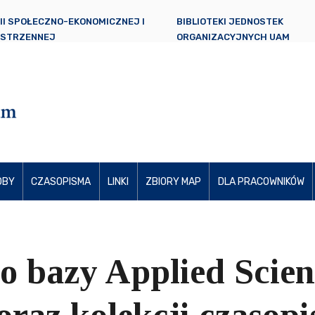
II SPOŁECZNO-EKONOMICZNEJ I
BIBLIOTEKI JEDNOSTEK
ESTRZENNEJ
ORGANIZACYJNYCH UAM
OBY
CZASOPISMA
LINKI
ZBIORY MAP
DLA PRACOWNIKÓW
do bazy Applied Scie