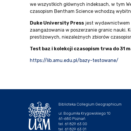
we wszystkich głównych indeksach, w tym Web 
czasopism Bentham Science wchodzą wybitni 
Duke University Press
jest wydawnictwem u
zaangażowania w poszerzanie granic nauki. Ko
prestiżowych, niezależnych zbiorów czasopis
Test baz i kolekcji czasopism trwa do 31 m
https://lib.amu.edu.pl/bazy-testowane/
Biblioteka Collegium Geographicum
ul. Bogumiła Krygowskiego 10
61-680 Poznań
tel. 61 829 63 00
tel. 61 829 63 01