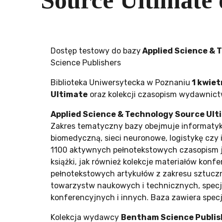
Source Ultimate 
Dostęp testowy do bazy
Applied Science & 
Science Publishers
Biblioteka Uniwersytecka w Poznaniu
1 kwiet
Ultimate
oraz kolekcji czasopism wydawnictw
Applied Science & Technology Source Ult
Zakres tematyczny bazy obejmuje informatykę 
biomedyczną, sieci neuronowe, logistykę czy
1100 aktywnych pełnotekstowych czasopism j
książki, jak również kolekcje materiałów kon
pełnotekstowych artykułów z zakresu sztuczn
towarzystw naukowych i technicznych, specja
konferencyjnych i innych. Baza zawiera spec
Kolekcja wydawcy
Bentham Science Publis