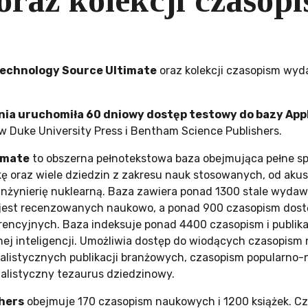
oraz kolekcji czasop
Technology Source Ultimate
oraz kolekcji czasopism wyd
nia
uruchomiła 60 dniowy dostęp testowy do bazy App
 Duke University Press i Bentham Science Publishers.
imate
to obszerna pełnotekstowa baza obejmująca pełne s
oraz wiele dziedzin z zakresu nauk stosowanych, od akusty
 inżynierię nuklearną. Baza zawiera ponad 1300 stale wyd
est recenzowanych naukowo, a ponad 900 czasopism dostępn
ferencyjnych. Baza indeksuje ponad 4400 czasopism i publik
ej inteligencji. Umożliwia dostęp do wiodących czasopism 
listycznych publikacji branżowych, czasopism popularno-n
jalistyczny tezaurus dziedzinowy.
hers
obejmuje 170 czasopism naukowych i 1200 książek. 